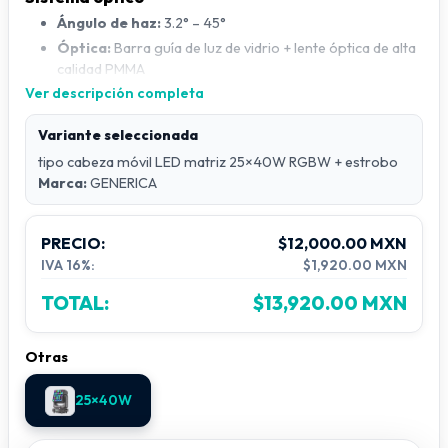
Ángulo de haz:
3.2° – 45°
Óptica:
Barra guía de luz de vidrio + lente óptica de alta
calidad PMMA
Ver descripción completa
Alimentación
Variante seleccionada
Consumo de energía:
1000W
tipo cabeza móvil LED matriz 25×40W RGBW + estrobo
Factor de potencia:
PF ≥ 0.98
Marca:
GENERICA
Voltaje de entrada:
AC 100–240V, 50/60Hz
PRECIO:
$12,000.00 MXN
Condiciones de trabajo
IVA 16%:
$1,920.00 MXN
Temperatura de operación:
-10°C a 45°C
TOTAL:
$13,920.00 MXN
Dimensiones y peso
Dimensiones:
37.6 × 27 × 60 cm
Otras
Peso neto:
24 kg
25×40W
Empaque