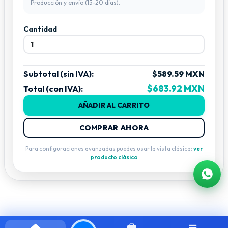
Producción y envío (15-20 días).
Cantidad
Subtotal (sin IVA):
$589.59 MXN
$683.92 MXN
Total (con IVA):
AÑADIR AL CARRITO
COMPRAR AHORA
Para configuraciones avanzadas puedes usar la vista clásica:
ver
producto clásico