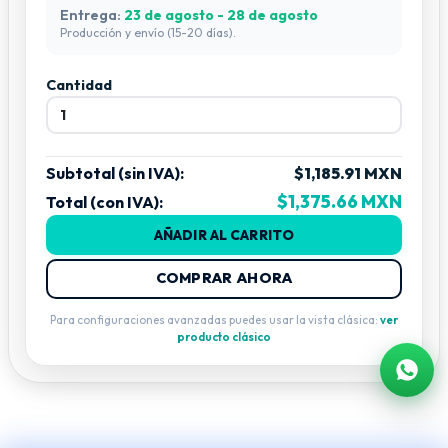
Entrega:
23 de agosto - 28 de agosto
Producción y envío (15-20 días).
Cantidad
Subtotal (sin IVA):
$1,185.91 MXN
$1,375.66 MXN
Total (con IVA):
AÑADIR AL CARRITO
COMPRAR AHORA
Para configuraciones avanzadas puedes usar la vista clásica:
ver
producto clásico