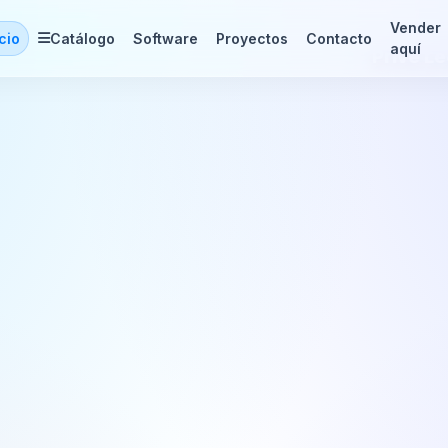
Vender
icio
Catálogo
Software
Proyectos
Contacto
aquí
Prive León Guanajua