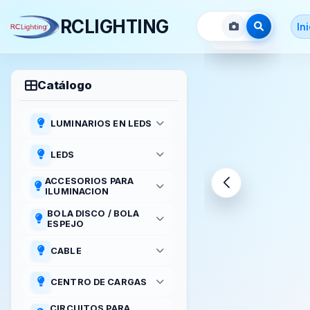
RCLIGHTING
In
Abrir link
Catálogo
LUMINARIOS EN LEDS
CABEZAS MOVILES
LEDS
CANDILES Y LAMPARAS
REPUESTO PARA CABEZAS
COLGANTES
ACCESORIOS PARA
MOVILES
ILUMINACION
GUIRNALDA INTELIGENTE
acc para centro de carga
BOLA DISCO / BOLA
LUMINARIO LED ESCENICA
ESPEJO
BASES
PISTA Y CABINAS DJ DE
Esferas de espejos
LEDS
CLAMPS
CABLE
PIXELES, METEORO TUBO
CONECTORES
CABLE VARIOS
3D
CENTRO DE CARGAS
IGNITORES
TIRAS DE LED
CENTROS DE CARGAS
LASER
CIRCUITOS PARA