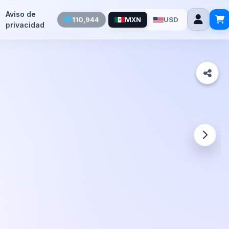
Aviso de
110,944
MXN
USD
privacidad
to