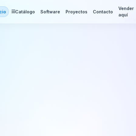
Vender
icio
Catálogo
Software
Proyectos
Contacto
aquí
Prive León Guanajua