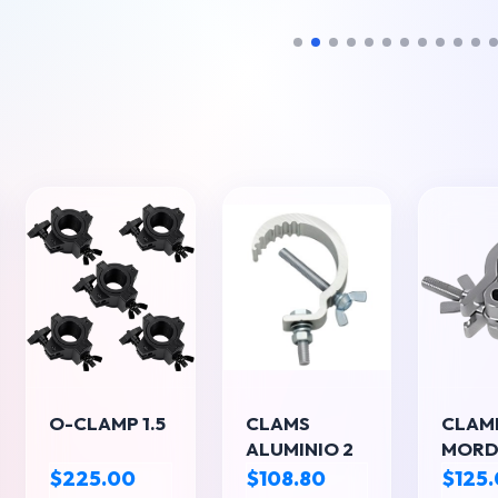
LE
O-CLAMP 1.5
CLAMS
CLAMP
ALUMINIO 2
MORD
TIPO
$225.00
$108.80
$125