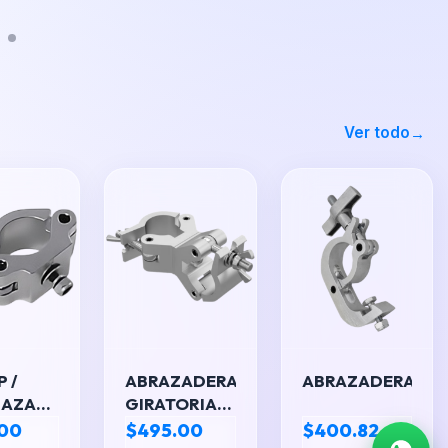
Ver todo
 /
ABRAZADERA
ABRAZADERA
AZA
GIRATORIA
X-PRO
.00
$495.00
$400.82