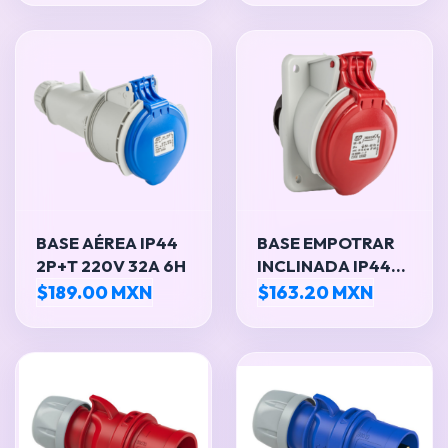
BASE AÉREA IP44
BASE EMPOTRAR
2P+T 220V 32A 6H
INCLINADA IP44
3P+T 380V 16A 6H
$189.00 MXN
$163.20 MXN