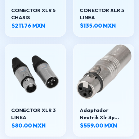
CONECTOR XLR 5
CONECTOR XLR 5
CHASIS
LINEA
$211.76 MXN
$135.00 MXN
CONECTOR XLR 3
Adaptador
LINEA
Neutrik Xlr 3p
Hembra A Xlr 5p
$80.00 MXN
$559.00 MXN
Macho Na3f5m