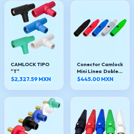
CAMLOCK TIPO
Conector Camlock
"T"
Mini Línea Doble
Set Opresor. y
$2,327.59 MXN
$445.00 MXN
disponible / en
tornillo Hembra