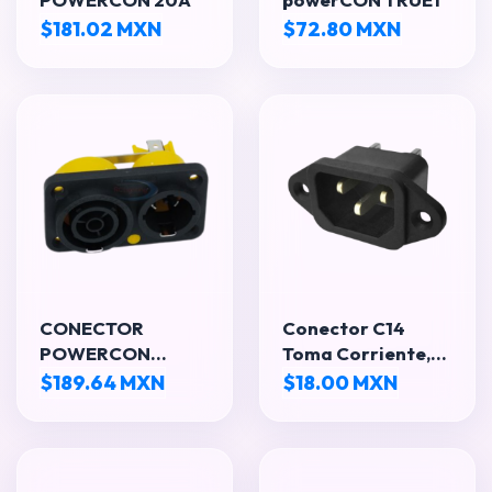
$181.02 MXN
$72.80 MXN
CONECTOR
Conector C14
POWERCON
Toma Corriente,
16/20A SERIE
Entrada de
$189.64 MXN
$18.00 MXN
TRUE
Alimentacion
Macho 3 Pines
para