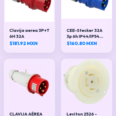
Clavija aerea 3P+T
CEE-Stecker 32A
6H 32A
3p 6h IP44/IP54
SHARK
$181.92 MXN
$160.80 MXN
CLAVIJA AÉREA
Leviton 2526 -