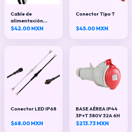
Cable de
Conector Tipo T
alimentación
(Interlock), de 1 m
$42.00 MXN
$45.00 MXN
Conector LED IP68
BASE AÉREA IP44
3P+T 380V 32A 6H
$68.00 MXN
$213.73 MXN