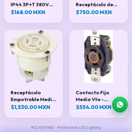
IP44 3P+T 380V
Receptáculo de
16A 6H
bloqueo de salida
$168.00 MXN
$750.00 MXN
con brida, grado
industrial,
conexión a tierra,
color blanco
Receptáculo
Contacto Fijo
Empotrable Media
Media Vta -
Vuelta Industrial
Leviton 2710
$1,530.00 MXN
$554.00 MXN
20A
RCLIGHTING · Profesional LED Lighting