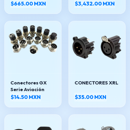
CAM LOCK CHASIS
$665.00 MXN
$3,432.00 MXN
HEMBRA
Conectores GX
CONECTORES XRL
Serie Aviación
$14.50 MXN
$35.00 MXN