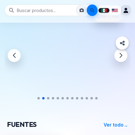
Prive León Guanajuato
k
FUENTES
Ver todo