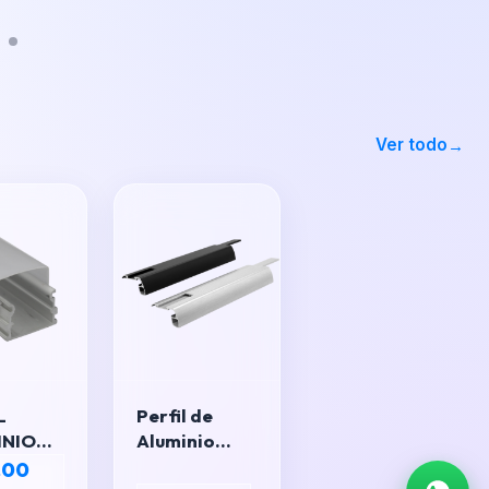
Ver todo
L
Perfil de
INIO
Aluminio
ANGULAR
para
.00