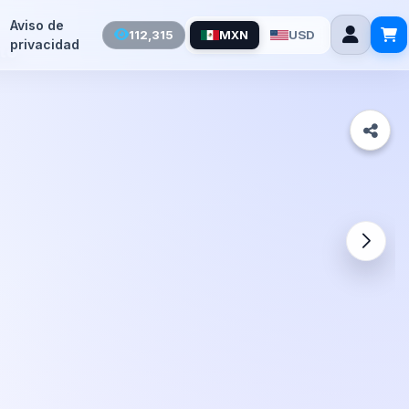
Aviso de
112,315
MXN
USD
privacidad
to