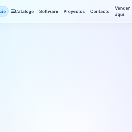
Vender
icio
Catálogo
Software
Proyectos
Contacto
aquí
Prive León Guanajua