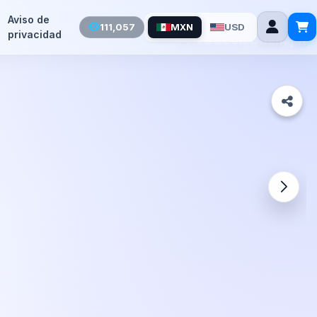
Aviso de
111,057
MXN
USD
privacidad
to