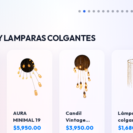
Y LAMPARAS COLGANTES
AURA
Candil
Lámp
MINIMAL 19
Vintage
colga
Inteligente
tipo 
$5,950.00
$3,950.00
$1,68