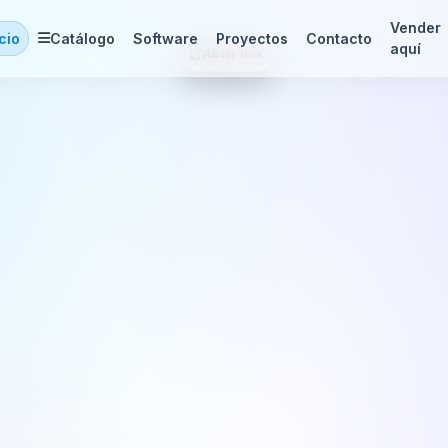
Vender
icio
Catálogo
Software
Proyectos
Contacto
aquí
Prive León Guanajua