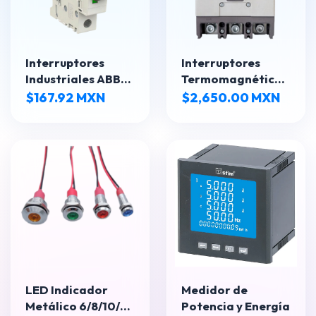
Interruptores
Interruptores
Industriales ABB
Termomagnéticos
20A | Alta
125A y 200A 3P LS
$167.92 MXN
$2,650.00 MXN
Resistencia para
Electric Metasol
Uso Profesional
37kA
LED Indicador
Medidor de
Metálico 6/8/10/12
Potencia y Energía