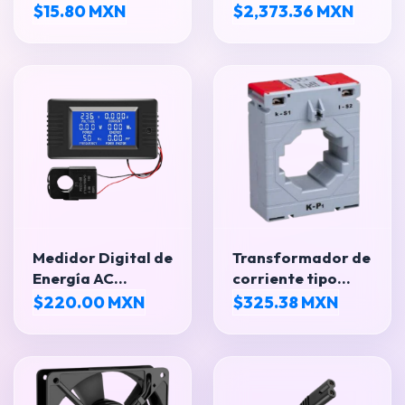
mm | Luz Piloto de
$15.80 MXN
$2,373.36 MXN
Señalización
Multivoltaje
Medidor Digital de
Transformador de
Energía AC
corriente tipo
Multifunción con
dona.
$220.00 MXN
$325.38 MXN
Transformador CT
(80–260V / 100A)