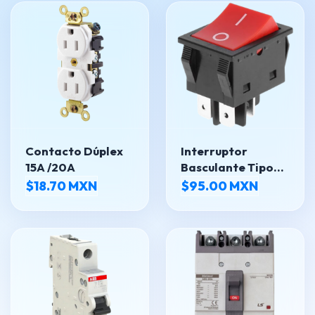
Contacto Dúplex
Interruptor
15A /20A
Basculante Tipo
Barco 30A 4 Pines
$18.70 MXN
$95.00 MXN
ON-OFF con Luz
Roja (IP65)