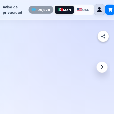
Aviso de
109,978
MXN
USD
privacidad
to