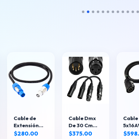
Cable de
Cable Dmx
Cable 
Extensión
De 30 Cm
5x16A
PowerCON
Con
p/Pist
$280.00
$375.00
$598