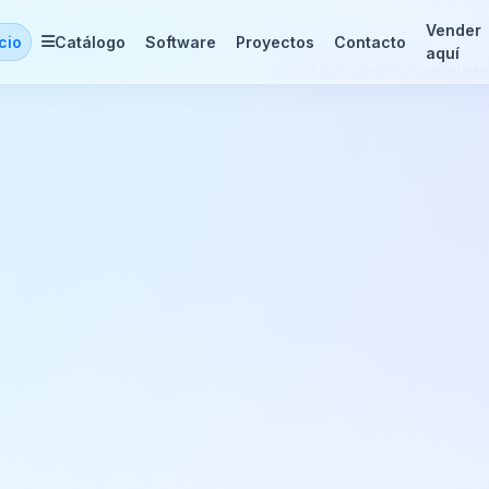
Vender
icio
Catálogo
Software
Proyectos
Contacto
aquí
Prive León Guanajua