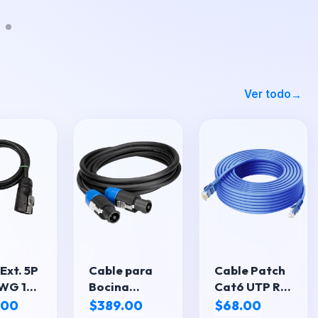
Ver todo
Ext. 5P
Cable para
Cable Patch
WG 1M
Bocina
Cat6 UTP RJ-
a RC
Profesional
45 Macho -
.00
$389.00
$68.00