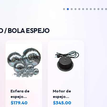
O / BOLA ESPEJO
Esfera de
Motor de
espejo
espejo
Pequeño
giratorio
$179.40
$345.00