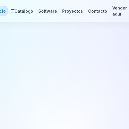
Vender
icio
Catálogo
Software
Proyectos
Contacto
aquí
Prive León Guanajua