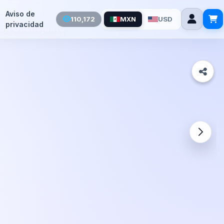
Aviso de
110,172
MXN
USD
privacidad
to