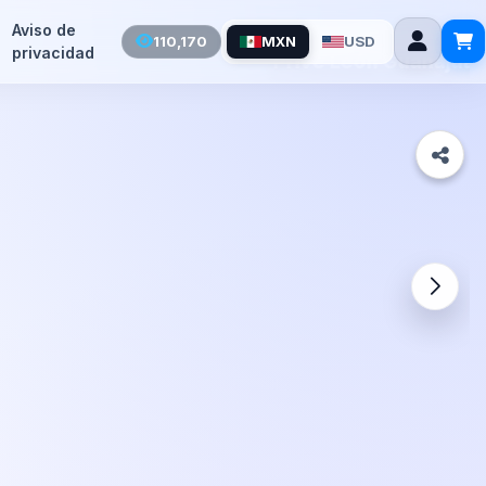
Aviso de
110,170
MXN
USD
privacidad
to