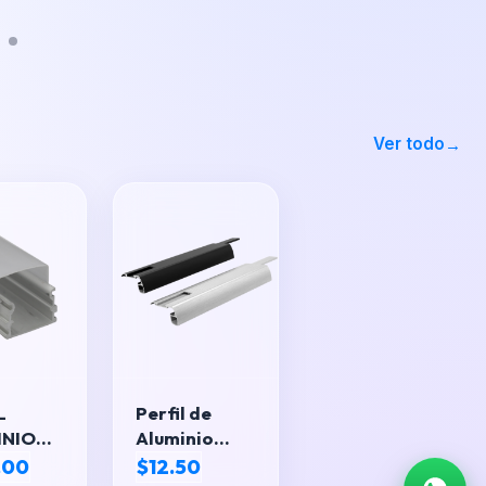
Ver todo
L
Perfil de
INIO
Aluminio
ANGULAR
para
.00
$12.50