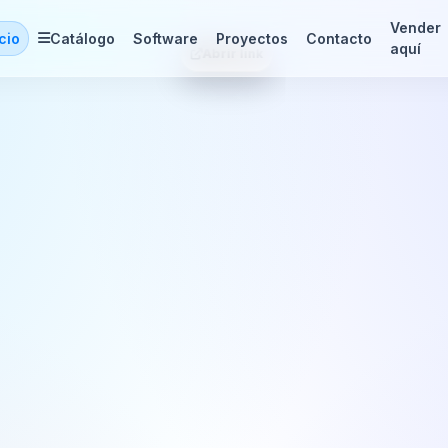
Vender
icio
Catálogo
Software
Proyectos
Contacto
aquí
Prive León Guanajua