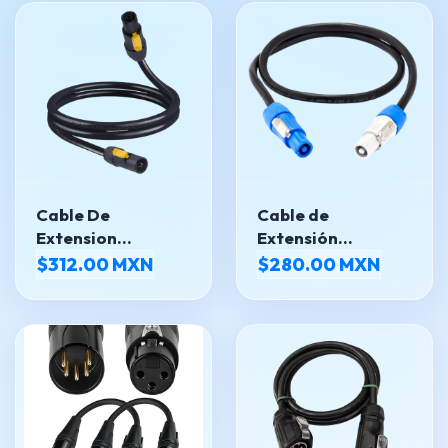
Cable De
Cable de
Extension
Extensión
Powercon
PowerCON de 1
$312.00 MXN
$280.00 MXN
Metro – Calidad
Profesional