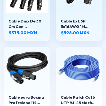
Cable Dmx De 30
Cable Ext. 5P
Cm Con
5x16AWG 1M
Conectores Xlr 3 Y
p/Pista RC
$375.00 MXN
$598.00 MXN
5 Pines
Premium
Cable para Bocina
Cable Patch Cat6
Profesional 14
UTP RJ-45 Macho -