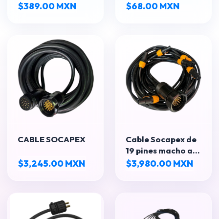
AWG OFC con
RJ-45 Macho, 1m,
$389.00 MXN
$68.00 MXN
Conectores REAN
Azul
– Alta Fidelidad
RCL Pro
CABLE SOCAPEX
Cable Socapex de
19 pines macho a
cable de
$3,245.00 MXN
$3,980.00 MXN
alimentación
Powercon