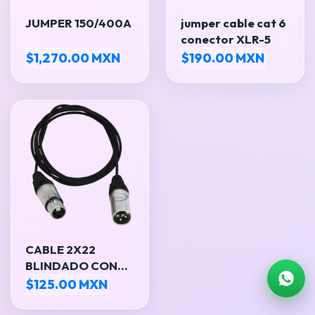
JUMPER 150/400A
jumper cable cat 6
conector XLR-5
$1,270.00 MXN
$190.00 MXN
CABLE 2X22
BLINDADO CON
CONECTOR XLR
$125.00 MXN