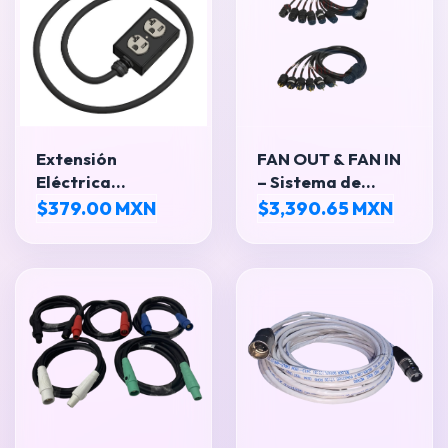
Extensión
FAN OUT & FAN IN
Eléctrica
– Sistema de
Profesional
Distribución
$379.00 MXN
$3,390.65 MXN
Eléctrica para
Escenarios