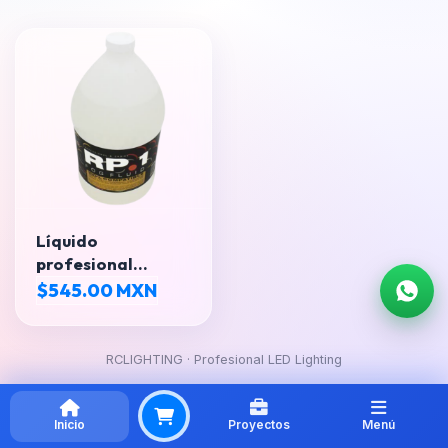
Líquido
profesional
diseñado para
$545.00 MXN
producir un humo
RCLIGHTING · Profesional LED Lighting
Inicio
Proyectos
Menú