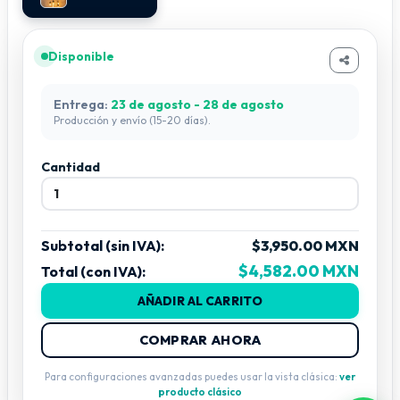
Disponible
Entrega:
23 de agosto - 28 de agosto
Producción y envío (15-20 días).
Cantidad
Subtotal (sin IVA):
$3,950.00 MXN
$4,582.00 MXN
Total (con IVA):
AÑADIR AL CARRITO
COMPRAR AHORA
Para configuraciones avanzadas puedes usar la vista clásica:
ver
producto clásico