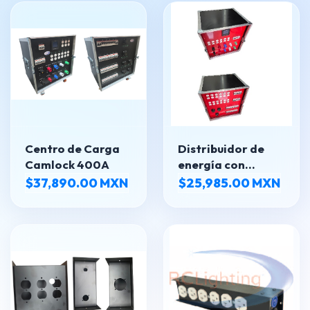
Centro de Carga
Distribuidor de
Camlock 400A
energía con
Camlock 400A.
$37,890.00 MXN
$25,985.00 MXN