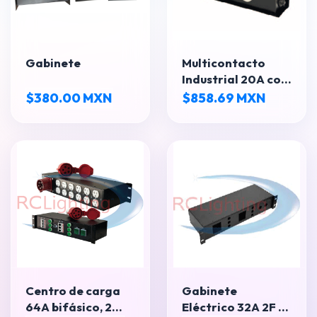
Gabinete
Multicontacto
Industrial 20A con
PowerCON – 3
$380.00 MXN
$858.69 MXN
Salidas Edison
Centro de carga
Gabinete
64A bifásico, 2
Eléctrico 32A 2F 6