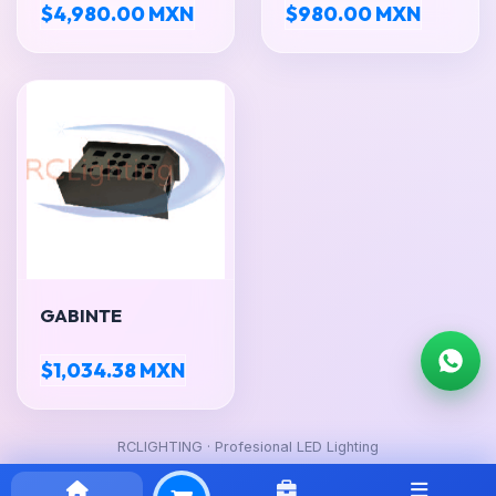
faces, 6 contactos
Edison
$4,980.00 MXN
$980.00 MXN
tipo Edison
c/Protección y
20A/120V, con
Display
protección
termomagnética,
display de
voltaje/amperaje/Hz
GABINTE
$1,034.38 MXN
RCLIGHTING · Profesional LED Lighting