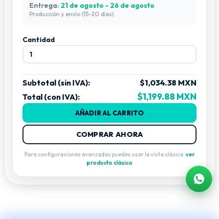
Entrega:
21 de agosto - 26 de agosto
Producción y envío (15-20 días).
Cantidad
Subtotal (sin IVA):
$1,034.38 MXN
$1,199.88 MXN
Total (con IVA):
AÑADIR AL CARRITO
COMPRAR AHORA
Para configuraciones avanzadas puedes usar la vista clásica:
ver
producto clásico