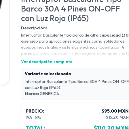
Barco 30A 4 Pines ON-OFF
con Luz Roja (IP65)
Descripción:
Interruptor basculante tipo barco de
alta capacidad (30
diseñado para aplicaciones exigentes como soldadoras,
equipos industriales y sistemas eléctricos. Cuenta con
4
pines
para una conexión firme y segura, además de una
l
indicadora roja
que facilita la visualización del estado
Ver descripción completa
(encendido/apagado).
Fabricado con
material plástico retardante de llama
,
Variante seleccionada
ofrece mayor seguridad ante sobrecalentamientos. Su
Interruptor Basculante Tipo Barco 30A 4 Pines ON-OFF
grado de protección
IP65
lo hace resistente al agua y polv
con Luz Roja (IP65)
ideal para entornos industriales o exteriores.
Marca:
GENERICA
Su diseño robusto garantiza un
rendimiento estable,
confiable y larga vida útil
.
PRECIO:
$95.00 MXN
IVA 16%:
$15.20 MXN
⚙️ Especificaciones Técnicas:
TOTAL:
$110.20 MXN