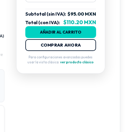
Subtotal (sin IVA):
$95.00 MXN
$110.20 MXN
Total (con IVA):
AÑADIR AL CARRITO
A)
COMPRAR AHORA
uz
Para configuraciones avanzadas puedes
usar la vista clásica:
ver producto clásico
o,