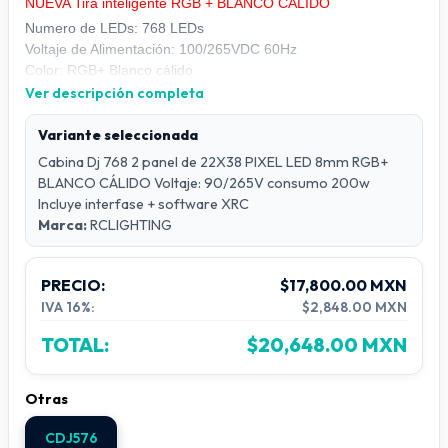
NUEVA Tira inteligente RGB + BLANCO CALIDO
Numero de LEDs: 768 LEDs
Voltaje de Alimentación: 100/265VDC 60Hz
Color: RGB+ Blanco cálido
Angulo de apertura: 120° grados
Ver descripción completa
Modo de control:
IC USC2904
Numero de pixel: matriz 3 paneles de 20X38pixel
Variante seleccionada
se necesita
Cabina Dj 768 2 panel de 22X38 PIXEL LED 8mm RGB+
Software: XRC + interface incluida trabar en vivo
BLANCO CÁLIDO Voltaje: 90/265V consumo 200w
CLIC Para Ver Controladores Disponibles
Incluye interfase + software XRC
Marca:
RCLIGHTING
PRECIO:
$17,800.00 MXN
IVA 16%:
$2,848.00 MXN
TOTAL:
$20,648.00 MXN
Otras
CDJ576