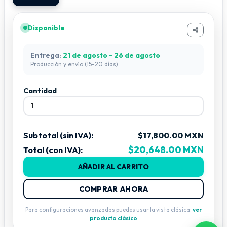
Disponible
Entrega:
21 de agosto - 26 de agosto
Producción y envío (15-20 días).
Cantidad
Subtotal (sin IVA):
$17,800.00 MXN
$20,648.00 MXN
Total (con IVA):
AÑADIR AL CARRITO
COMPRAR AHORA
Para configuraciones avanzadas puedes usar la vista clásica:
ver
producto clásico