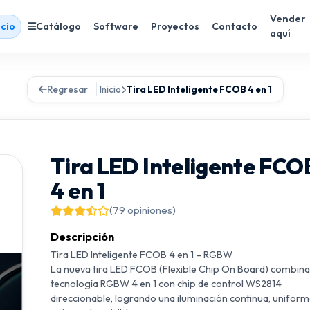
Vender
icio
Catálogo
Software
Proyectos
Contacto
aquí
Regresar
Inicio
Tira LED Inteligente FCOB 4 en 1
Tira LED Inteligente FCO
4 en 1
(79 opiniones)
Descripción
Tira LED Inteligente FCOB 4 en 1 – RGBW
La nueva tira LED FCOB (Flexible Chip On Board) combina
tecnología RGBW 4 en 1 con chip de control WS2814
direccionable, logrando una iluminación continua, unifor