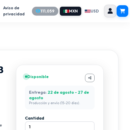
Aviso de
111,059
MXN
USD
privacidad
B
Disponible
Entrega:
22 de agosto - 27 de
agosto
Producción y envío (15-20 días).
Cantidad
me