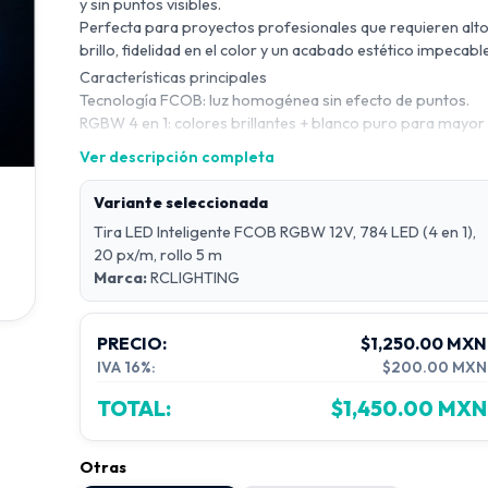
y sin puntos visibles.
Perfecta para proyectos profesionales que requieren alt
brillo, fidelidad en el color y un acabado estético impecable
Características principales
Tecnología FCOB: luz homogénea sin efecto de puntos.
RGBW 4 en 1: colores brillantes + blanco puro para mayor
versatilidad.
Ver descripción completa
Chip WS2814: direccionable para control inteligente de ca
segmento.
Variante seleccionada
Alto CRI (Ra > 90): reproducción de color precisa y natural.
Tira LED Inteligente FCOB RGBW 12V, 784 LED (4 en 1),
Diseño profesional: ideal para arquitectura, decoración,
20 px/m, rollo 5 m
retail, bares y escenarios.
Marca:
RCLIGHTING
Especificaciones técnicas
Voltaje de entrada: DC 12
Potencia: 18W por metro
PRECIO:
$1,250.00 MXN
Cantidad de LED: 784 LED/m
IVA 16%:
$200.00 MXN
Ancho de la tira: 10 mm
Corte cada: 50 mm
TOTAL:
$1,450.00 MXN
Especificaciones técnicas
Voltaje de entrada: DC 24V
Potencia: 18W por metro
Otras