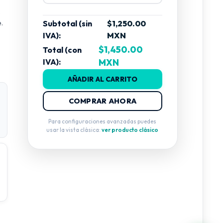
o
.
Subtotal (sin
$1,250.00
IVA):
MXN
$1,450.00
Total (con
IVA):
MXN
da
AÑADIR AL CARRITO
COMPRAR AHORA
Para configuraciones avanzadas puedes
usar la vista clásica:
ver producto clásico