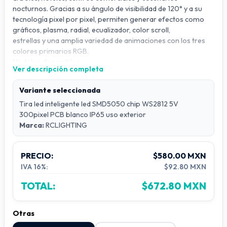
nocturnos. Gracias a su ángulo de visibilidad de 120° y a su
tecnología pixel por pixel, permiten generar efectos como
gráficos, plasma, radial, ecualizador, color scroll,
estrellas y una amplia variedad de animaciones con los tres
colores primarios RGB.
Modelos disponibles
Ver descripción completa
Modelo: RC TLP60300 linea GENERICA TLPG60300
Pixeles por metro: 60 px/m
Variante seleccionada
Longitud del rollo: 5 metros (300 pixeles)
Tira led inteligente led SMD5050 chip WS2812 5V
Chip IC: WS2812
300pixel PCB blanco IP65 uso exterior
Corte: cada 1.66 cm
Marca:
RCLIGHTING
Voltaje: 5 VDC
PCB: fondo blanco o Negro ver disponivilidad
Protección: IP20 / IP65
PRECIO:
$580.00 MXN
IVA 16%:
$92.80 MXN
Modelo: RCTLP20100 linea GENERICA TLPG10100
Pixeles por metro: 20 px/m
TOTAL:
$672.80 MXN
Longitud del rollo: 5 metros (100 pixeles)
Chip IC: WS2811
Corte: cada 5 cm
Otras
Voltaje: 12 VDC