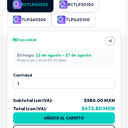
PCB: fondo blanco o Negro ver disponivilidad
RCTLP60300
RCTLP20100
Protección: IP20 / IP65
TLPG60300
TLPG20100
CLIC Para Ver Controladores
se necesita control
Disponibles
Disponible
ver
Videos
Entrega:
22 de agosto - 27 de agosto
Producción y envío (15-20 días).
Cantidad
Subtotal (sin IVA):
$580.00 MXN
$672.80 MXN
Total (con IVA):
AÑADIR AL CARRITO