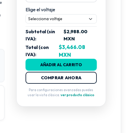
te
Elige el voltaje
s
Subtotal (sin
$2,988.00
IVA):
MXN
$3,466.08
Total (con
IVA):
MXN
AÑADIR AL CARRITO
COMPRAR AHORA
Para configuraciones avanzadas puedes
usar la vista clásica:
ver producto clásico