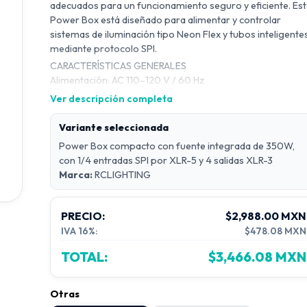
adecuados para un funcionamiento seguro y eficiente. Es
Power Box está diseñado para alimentar y controlar
sistemas de iluminación tipo Neon Flex y tubos inteligente
mediante protocolo SPI.
CARACTERÍSTICAS GENERALES
Alimentación: AC 110–120 V / 60 Hz
Protocolo de control: SPI
Ver descripción completa
Entrada de señal:
Conector XLR-5 macho
Variante seleccionada
Pin 1: Dato 1
Power Box compacto con fuente integrada de 350W,
Pin 2: Dato 2
con 1/4 entradas SPI por XLR-5 y 4 salidas XLR-3
Pin 3: Dato 3
Marca:
RCLIGHTING
Pin 4: Dato 4
Pin 5: GND
CONSUMOS
PRECIO:
$2,988.00 MXN
Neon Flex: 8.5 W por metro
IVA 16%:
$478.08 MXN
Tubo de 1 metro (20 píxeles): 11.8 W
TOTAL:
$3,466.08 MXN
MODELOS DISPONIBLES
Disponibles en versiones de 5V, 12V y 24V.
Todas las fuentes son de 350W, por lo que el amperaje se
Otras
ajusta según el voltaje.