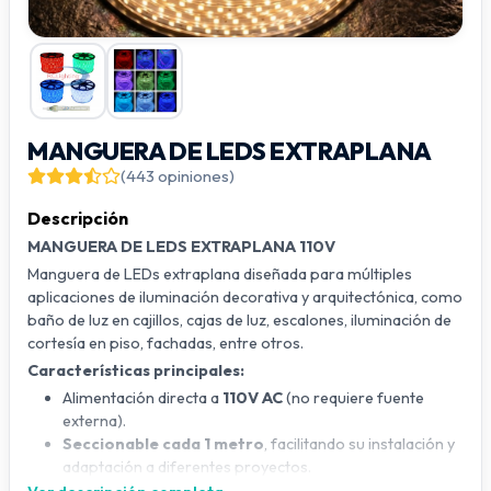
MANGUERA DE LEDS EXTRAPLANA
(443 opiniones)
Descripción
MANGUERA DE LEDS EXTRAPLANA 110V
Manguera de LEDs extraplana diseñada para múltiples
aplicaciones de iluminación decorativa y arquitectónica, como
baño de luz en cajillos, cajas de luz, escalones, iluminación de
cortesía en piso, fachadas, entre otros.
Características principales:
Alimentación directa a
110V AC
(no requiere fuente
externa).
Seccionable cada 1 metro
, facilitando su instalación y
adaptación a diferentes proyectos.
Incluye
3 controles autónomos
para operación