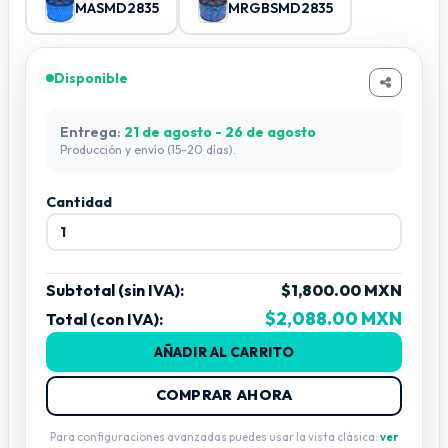
MASMD2835
MRGBSMD2835
Instalar siguiendo las recomendaciones de seguridad
eléctrica.
Disponible
Entrega:
21 de agosto - 26 de agosto
Producción y envío (15-20 días).
Cantidad
Subtotal (sin IVA):
$1,800.00 MXN
$2,088.00 MXN
Total (con IVA):
AÑADIR AL CARRITO
COMPRAR AHORA
Para configuraciones avanzadas puedes usar la vista clásica:
ver