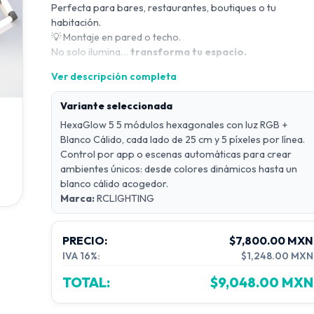
Perfecta para bares, restaurantes, boutiques o tu
habitación.
Montaje en pared o techo.
💡
No solo ilumina…
transforma tu espacio.
Diseño: Compuesto por 5 hexágonos conectados
Ver descripción completa
Dimensiones: Cada lado del hexágono mide 25 cm
Tipo de LED: RGB + Blanco Cálido (por píxel)
Variante seleccionada
Cantidad de píxeles: 5 píxeles por línea
HexaGlow 5 5 módulos hexagonales con luz RGB +
Control: App móvil + escenas automáticas
Blanco Cálido, cada lado de 25 cm y 5 píxeles por línea.
Control por app o escenas automáticas para crear
Modos de iluminación:
ambientes únicos: desde colores dinámicos hasta un
Escenas dinámicas
blanco cálido acogedor.
Color estático (incluido blanco cálido)
Marca:
RCLIGHTING
Efectos personalizados
Ideal para: Restaurantes, bares, habitaciones modernas,
PRECIO:
$7,800.00 MXN
boutiques, estudios creativos
IVA 16%:
$1,248.00 MXN
TOTAL:
$9,048.00 MXN