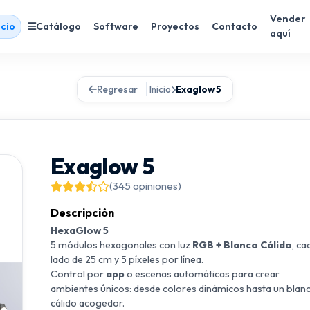
Vender
icio
Catálogo
Software
Proyectos
Contacto
aquí
Regresar
Inicio
Exaglow 5
Exaglow 5
(345 opiniones)
Descripción
HexaGlow 5
5 módulos hexagonales con luz
RGB + Blanco Cálido
, ca
lado de 25 cm y 5 píxeles por línea.
Control por
app
o escenas automáticas para crear
ambientes únicos: desde colores dinámicos hasta un blan
cálido acogedor.