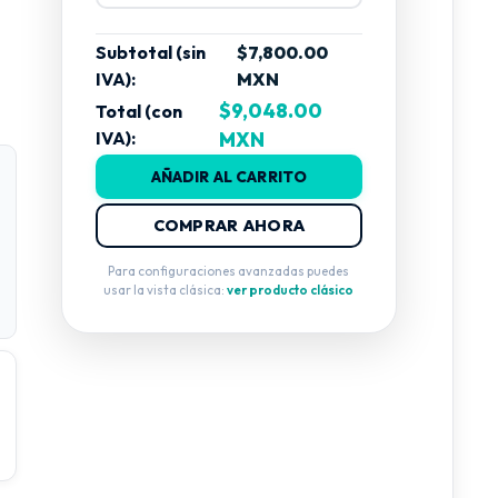
Subtotal (sin
$7,800.00
IVA):
MXN
$9,048.00
Total (con
IVA):
MXN
AÑADIR AL CARRITO
COMPRAR AHORA
Para configuraciones avanzadas puedes
usar la vista clásica:
ver producto clásico