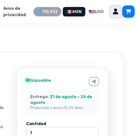
Aviso de
110,932
MXN
USD
privacidad
Disponible
Entrega:
21 de agosto - 26 de
agosto
da
Producción y envío (15-20 días).
Cantidad
co