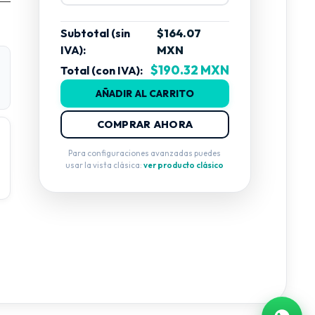
Subtotal (sin
$164.07
IVA):
MXN
$190.32 MXN
Total (con IVA):
AÑADIR AL CARRITO
COMPRAR AHORA
Para configuraciones avanzadas puedes
usar la vista clásica:
ver producto clásico