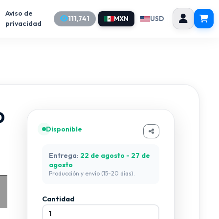
Aviso de
111,741
MXN
USD
privacidad
O
Disponible
Entrega:
22 de agosto - 27 de
agosto
Producción y envío (15-20 días).
Equivalente
Equivalente
Potencia
GENERAL
OSRAM
(Watts)
Cantidad
ELECTRIC
---------
--------
200