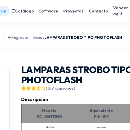
Vender
icio
Catálogo
Software
Proyectos
Contacto
aquí
Regresar
Inicio
LAMPARAS STROBO TIPO PHOTOFLASH
LAMPARAS STROBO TIP
PHOTOFLASH
(169 opiniones)
Descripción
Modelo
Equivalente
RC LIGHTING
PHILIPS
SR-200
--------