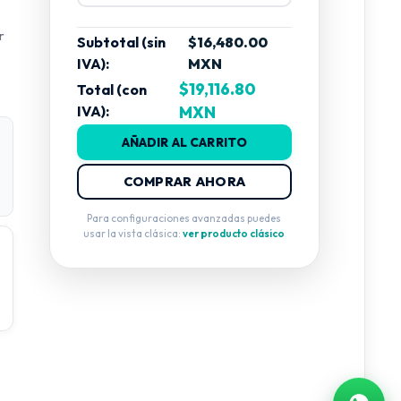
r
Subtotal (sin
$16,480.00
IVA):
MXN
$19,116.80
Total (con
IVA):
MXN
AÑADIR AL CARRITO
n
COMPRAR AHORA
Para configuraciones avanzadas puedes
usar la vista clásica:
ver producto clásico
.
d.