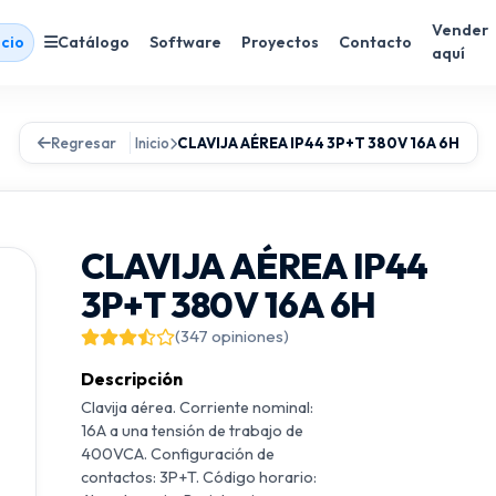
Vender
icio
Catálogo
Software
Proyectos
Contacto
aquí
Regresar
Inicio
CLAVIJA AÉREA IP44 3P+T 380V 16A 6H
CLAVIJA AÉREA IP44
3P+T 380V 16A 6H
(347 opiniones)
Descripción
Clavija aérea. Corriente nominal:
16A a una tensión de trabajo de
400VCA. Configuración de
contactos: 3P+T. Código horario: