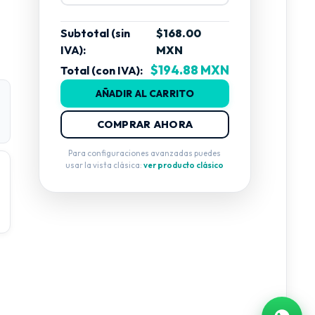
Subtotal (sin
$168.00
IVA):
MXN
$194.88 MXN
Total (con IVA):
AÑADIR AL CARRITO
COMPRAR AHORA
Para configuraciones avanzadas puedes
usar la vista clásica:
ver producto clásico