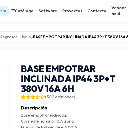
Vender
icio
Catálogo
Software
Proyectos
Contacto
aquí
Regresar
Inicio
BASE EMPOTRAR INCLINADA IP44 3P+T 380V 16A 
BASE EMPOTRAR
INCLINADA IP44 3P+T
380V 16A 6H
(302 opiniones)
Descripción
Base empotrar inclinada.
Corriente nominal: 16A a una
tensión de trabajo de 400VCA.