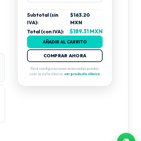
Subtotal (sin
$163.20
IVA):
MXN
$189.31 MXN
Total (con IVA):
AÑADIR AL CARRITO
COMPRAR AHORA
Para configuraciones avanzadas puedes
usar la vista clásica:
ver producto clásico