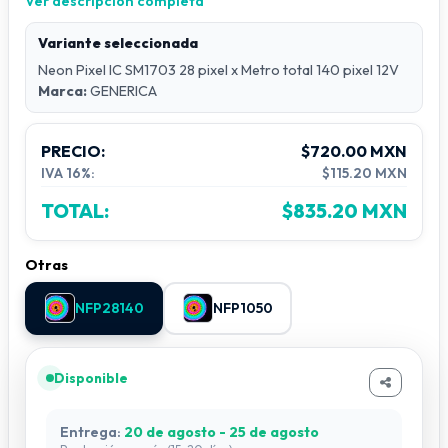
Ver descripción completa
Dimensiones: 7 mm ancho × 14 mm alto × 5 m largo
Protección: IP65
Variante seleccionada
Especificaciones:
Neon Pixel IC SM1703 28 pixel x Metro total 140 pixel 12V
10 píxeles por metro (50 px en rollo de 5 m)
Marca:
GENERICA
Corte cada 10 cm
Chip IC: SM16703 compatioble con WS2811
PRECIO:
$720.00 MXN
Voltaje: 24 VDC
IVA 16%:
$115.20 MXN
16x5000x6mm
Dimensiones:
TOTAL:
$835.20 MXN
Protección: IP65
Otras
NFP28140
NFP1050
Disponible
Entrega:
20 de agosto - 25 de agosto