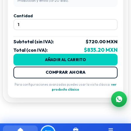
Producción y envío (15-20 días).
Cantidad
Subtotal (sin IVA):
$720.00 MXN
$835.20 MXN
Total (con IVA):
AÑADIR AL CARRITO
COMPRAR AHORA
Para configuraciones avanzadas puedes usar la vista clásica:
ver
producto clásico