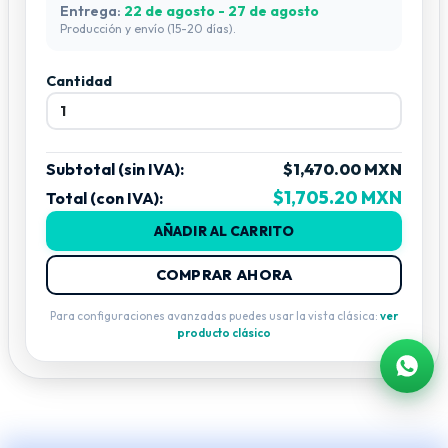
Entrega:
22 de agosto - 27 de agosto
Conexiones multipin para sistemas
Producción y envío (15-20 días).
de audio, iluminación, control DMX,
Aplicaciones típicas
distribución eléctrica o paneles
industriales.
Cantidad
Subtotal (sin IVA):
$1,470.00 MXN
$1,705.20 MXN
Total (con IVA):
AÑADIR AL CARRITO
COMPRAR AHORA
Para configuraciones avanzadas puedes usar la vista clásica:
ver
producto clásico