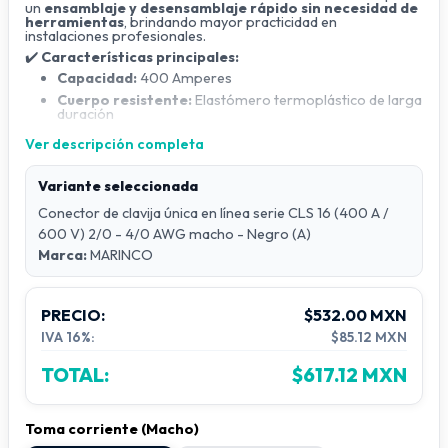
un
ensamblaje y desensamblaje rápido sin necesidad de
herramientas
, brindando mayor practicidad en
instalaciones profesionales.
✔️
Características principales:
Capacidad:
400 Amperes
Cuerpo resistente:
Elastómero termoplástico de larga
duración
Compatibilidad:
Cable calibre 2/0 - 4/0 AWG
Ver descripción completa
Seguridad:
Tornillo de retención no conductivo que
asegura los contactos a la funda aislada Insulgrip®
Variante seleccionada
Certificación:
Listado UL
👉 Ideal para
eventos, espectáculos, escenarios,
Conector de clavija única en línea serie CLS 16 (400 A /
iluminación profesional, generadores eléctricos y
600 V) 2/0 - 4/0 AWG macho - Negro (A)
sistemas de distribución de energía
.
Marca:
MARINCO
Palabras clave sugeridas:
Cam-Lock hembra, conector eléctrico Cam-Lock,
conectores de alto amperaje, conector Marinco, conector
Hubbell, conectores UL, conectores para escenarios,
PRECIO:
$532.00 MXN
conectores para generadores, conectores industriales 400A.
IVA 16%:
$85.12 MXN
TOTAL:
$617.12 MXN
Toma corriente (Macho)