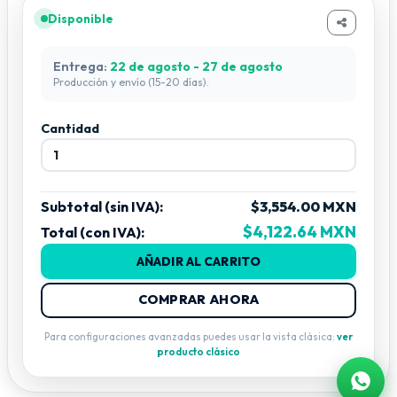
Entrada DMX:
Conector XLR de 3 pines (hembra)
Disponible
Salida DMX:
Conector XLR de 3 pines (macho)
Peso:
1.5 kg
Entrega:
22 de agosto - 27 de agosto
Dimensiones:
[pendiente especificar]
Producción y envío (15-20 días).
Cantidad
Subtotal (sin IVA):
$3,554.00 MXN
$4,122.64 MXN
Total (con IVA):
AÑADIR AL CARRITO
COMPRAR AHORA
Para configuraciones avanzadas puedes usar la vista clásica:
ver
producto clásico