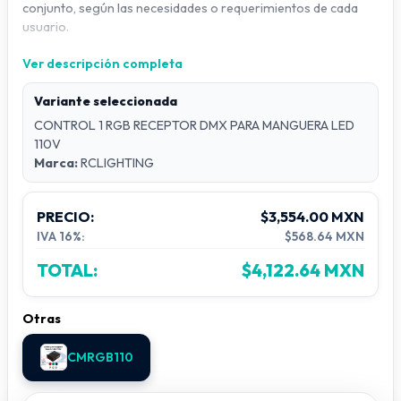
conjunto, según las necesidades o requerimientos de cada
usuario.
Ver descripción completa
Funciones y Características
Variante seleccionada
Número de canales DMX:
3 canales PWM
CONTROL 1 RGB RECEPTOR DMX PARA MANGUERA LED
Protocolo:
DMX512 seleccionable mediante display
110V
Corriente máxima por canal:
5A
Marca:
RCLIGHTING
Dirección DMX:
001 al 512
Programas internos:
modos predefinidos con
PRECIO:
velocidad ajustable
$3,554.00 MXN
IVA 16%:
$568.64 MXN
Protección electrónica:
contra sobrecalentamiento y
cortocircuitos (con fusible interno)
TOTAL:
$4,122.64 MXN
Alimentación:
AC 110–127V / 60Hz
Voltaje de salida:
3 salidas de corriente directa (DC)
Otras
110–120V / 60Hz
Modo de conexión:
Común ánodo
CMRGB110
Potencia de salida:
150W por canal
Temperatura de trabajo:
-20°C a 60°C / 50–60Hz