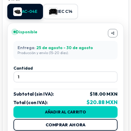
AC-04E
IEC C14
Disponible
Entrega:
25 de agosto - 30 de agosto
Producción y envío (15-20 días).
Cantidad
Subtotal (sin IVA):
$18.00 MXN
$20.88 MXN
Total (con IVA):
AÑADIR AL CARRITO
COMPRAR AHORA