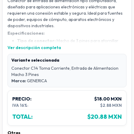
Conector de entrada de alimentación tipo computadora,
diseñado para aplicaciones electrónicas y eléctricas que
requieren una conexión estable y segura. Ideal para fuentes
de poder, equipos de cómputo, aparatos electrónicos y
dispositivos industriales.
Especificaciones:
Tipo de conector:
Macho de 3 pines para atornillar
Ver descripción completa
Corriente nominal:
10A
Voltaje nominal:
125V / 250V (dependiendo del
Variante seleccionada
modelo)
Conector C14 Toma Corriente, Entrada de Alimentacion
Tipo:
Entrada de alimentación tipo computadora (IEC
Macho 3 Pines
C14 o similar)
Marca:
GENERICA
Método de montaje:
Panel con tornillos
Material:
Plástico resistente y terminales metálicos de
alta conductividad
PRECIO:
$18.00 MXN
Color:
Negro
IVA 16%:
$2.88 MXN
Aplicaciones:
Equipos de cómputo, fuentes de poder,
TOTAL:
$20.88 MXN
cargadores, instrumentos eléctricos y electrónicos
Otras