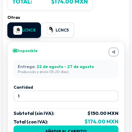
TOTAL:
$174.00 MXN
Otras
LCNC8
LCNC5
Disponible
Entrega:
22 de agosto - 27 de agosto
Producción y envío (15-20 días).
Cantidad
Subtotal (sin IVA):
$150.00 MXN
$174.00 MXN
Total (con IVA):
AÑADIR AL CARRITO