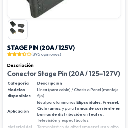
STAGE PIN (20A / 125V)
(395 opiniones)
Descripción
Conector Stage Pin (20A / 125–127V)
Categoría
Descripción
Modelos
Línea (para cable) / Chasis o Panel (montaje
disponibles
fijo)
Ideal para luminarias
Elipsoidales, Fresnel,
Cicloramas
, y para
tomas de corriente en
Aplicación
barras de distribución
en
teatro,
televisión y espectáculos
.
Material del
Termoplástico de
alta temperatura y alto