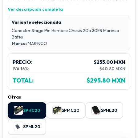
cuerpo
impacto
, resistente a golpes y calor.
Ver descripción completa
Estructura robusta,
no se rompe ni se
Diseño
funde
con el uso intensivo.
Variante seleccionada
Fabricados en
latón macizo
para máxima
Contactos
Conector Stage Pin Hembra Chasis 20a 20FR Marinco
conductividad y durabilidad.
Bates
Configuración múltiple contra tirones
,
Marca:
MARINCO
Sujeción
compatible con diversos calibres de cable
con conexión a tierra.
Capacidad
PRECIO:
$255.00 MXN
20A
nominal
IVA 16%:
$40.80 MXN
Voltaje de
125–127V CA
operación
TOTAL:
$295.80 MXN
Uso
Sistemas de iluminación profesional para
recomendado
escenarios, estudios y eventos.
Otras
SPHC20
SPMC20
SPHL20
SPML20