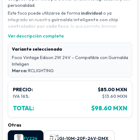
personalidad.
Este foco puede utilizarse de forma
individual
o ya
integrado en nuestra
guirnalda inteligente con chip
controlador por cada foco
, lo que permite dimmer,
escenas dinámicas y efectos personalizados.
Ver descripción completa
Ideal para:
Restaurantes
Variante seleccionada
Terrazas y pérgolas
Foco Vintage Edison 2W 24V – Compatible con Guirnalda
Inteligen
Jardines y patios
Marca:
RCLIGHTING
Eventos sociales y reuniones
Decoración ambiental y arquitectónica
PRECIO:
$85.00 MXN
Gracias a su
control inteligente
, podrás ajustar la
IVA 16%:
$13.60 MXN
intensidad y crear atmósferas únicas: cálidas, elegantes y
confortables. Disfruta una iluminación que acompaña
TOTAL:
$98.60 MXN
momentos especiales y realza la estética de tu espacio.
RCLighting & XRC
—
Innovando en la iluminación y creando
Otras
nuevas tendencias en la industria del espectáculo y la
decoración ambiental.
FV224
GI-10M-20F-24V-DMX