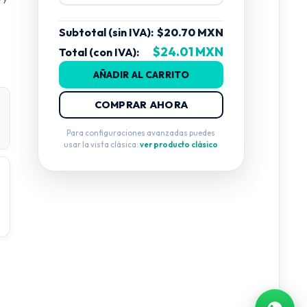
Subtotal (sin IVA):
$20.70 MXN
$24.01 MXN
Total (con IVA):
AÑADIR AL CARRITO
COMPRAR AHORA
Para configuraciones avanzadas puedes
usar la vista clásica:
ver producto clásico