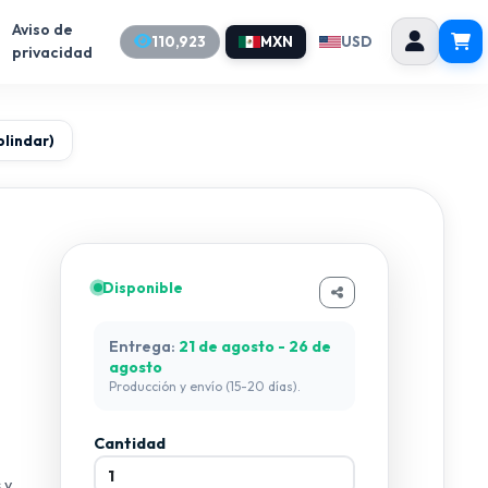
Aviso de
110,923
MXN
USD
privacidad
blindar)
Disponible
Entrega:
21 de agosto - 26 de
agosto
Producción y envío (15-20 días).
Cantidad
s
y