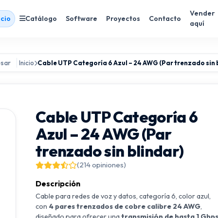
Vender
icio
Catálogo
Software
Proyectos
Contacto
aquí
sar
Inicio
Cable UTP Categoría 6 Azul – 24 AWG (Par trenzado sin 
Cable UTP Categoría 6
Azul – 24 AWG (Par
trenzado sin blindar)
(214 opiniones)
Descripción
Cable para redes de voz y datos, categoría 6, color azul,
con
4 pares trenzados de cobre calibre 24 AWG
,
diseñado para ofrecer una
transmisión de hasta 1 Gbp