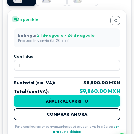
25 tubos LED
Configuración como se muestra en imagen
No incluye fuentes de alimentación ni sistema de
Disponible
control
Kit 10 hexágonos
Entrega:
21 de agosto - 26 de agosto
50 tubos LED
Producción y envío (15-20 días).
No incluye fuentes de alimentación ni sistema de
control
Cantidad
Subtotal (sin IVA):
$8,500.00 MXN
$9,860.00 MXN
Total (con IVA):
AÑADIR AL CARRITO
COMPRAR AHORA
Para configuraciones avanzadas puedes usar la vista clásica:
ver
producto clásico