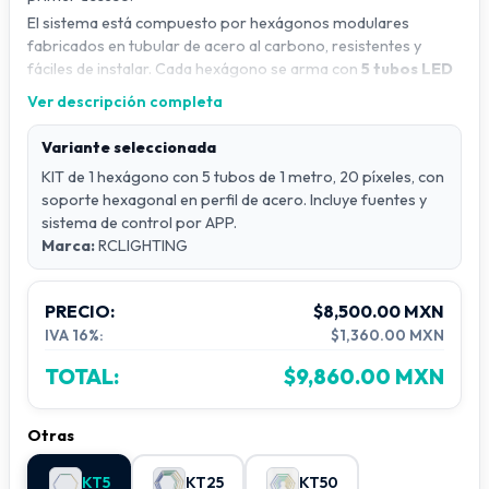
El sistema está compuesto por hexágonos modulares
fabricados en tubular de acero al carbono, resistentes y
fáciles de instalar. Cada hexágono se arma con
5 tubos LED
de 1 metro
, lo que facilita el transporte y evita el uso de
Ver descripción completa
piezas largas y estorbosas.
Cada hexágono integra
100 píxeles LED RGB + blanco
Variante seleccionada
cálido
, permitiendo una amplia variedad de colores, efectos
KIT de 1 hexágono con 5 tubos de 1 metro, 20 píxeles, con
y escenas personalizadas.
soporte hexagonal en perfil de acero. Incluye fuentes y
sistema de control por APP.
Presentaciones disponibles (venta por
Marca:
RCLIGHTING
módulos o kits)
PRECIO:
$8,500.00 MXN
El producto se vende
desde un solo hexágono hasta kits
IVA 16%:
$1,360.00 MXN
completos
, según las necesidades del proyecto:
1 hexágono
TOTAL:
$9,860.00 MXN
5 tubos LED
No incluye fuentes de alimentación ni sistema de
Otras
control
Kit 5 hexágonos
KT5
KT25
KT50