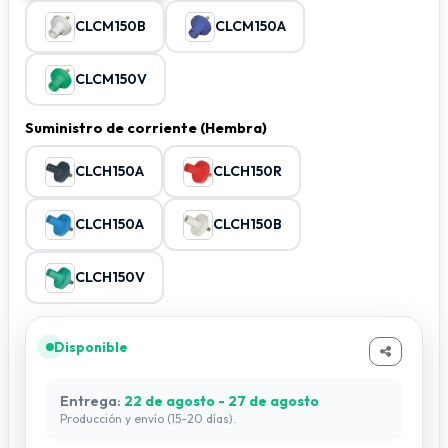
CLCM150B
CLCM150A
CLCM150V
Suministro de corriente (Hembra)
CLCH150A
CLCH150R
CLCH150A
CLCH150B
CLCH150V
Disponible
Entrega:
22 de agosto - 27 de agosto
Producción y envío (15-20 días).