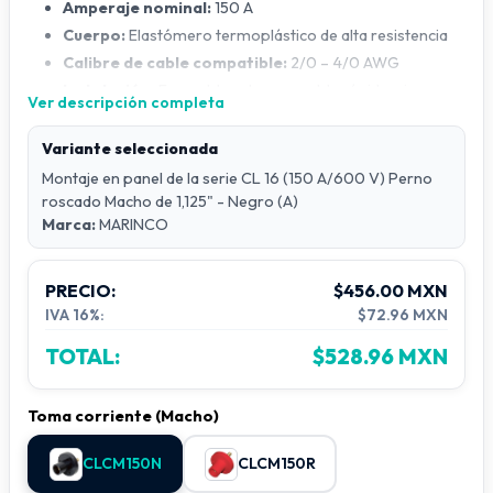
Amperaje nominal:
150 A
Cuerpo:
Elastómero termoplástico de alta resistencia
Calibre de cable compatible:
2/0 – 4/0 AWG
Instalación:
Ensamble y desensamble rápido, sin
Ver descripción completa
necesidad de herramientas
Sistema de retención:
Tornillo no conductivo que
Variante seleccionada
asegura los contactos a la funda aislada
Insulgrip®
Montaje en panel de la serie CL 16 (150 A/600 V) Perno
Certificaciones:
Listado UL y cUL
roscado Macho de 1,125" - Negro (A)
Marca:
MARINCO
Estos conectores están diseñados para brindar máxima
seguridad y facilidad de uso en aplicaciones de energía
temporal, escenarios, plantas industriales y sistemas de
PRECIO:
$456.00 MXN
distribución eléctrica.
IVA 16%:
$72.96 MXN
TOTAL:
$528.96 MXN
Toma corriente (Macho)
CLCM150N
CLCM150R