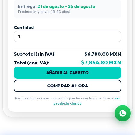
Entrega:
21 de agosto - 26 de agosto
Producción y envío (15-20 días).
Cantidad
Subtotal (sin IVA):
$6,780.00 MXN
$7,864.80 MXN
Total (con IVA):
AÑADIR AL CARRITO
COMPRAR AHORA
Para configuraciones avanzadas puedes usar la vista clásica:
ver
producto clásico