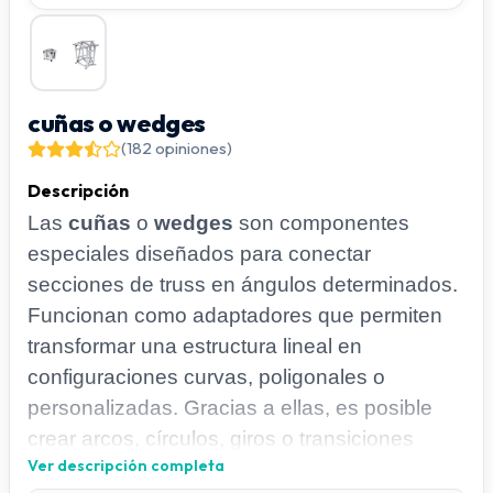
cuñas o wedges
(182 opiniones)
Descripción
Las
cuñas
o
wedges
son componentes
especiales diseñados para conectar
secciones de truss en ángulos determinados.
Funcionan como adaptadores que permiten
transformar una estructura lineal en
configuraciones curvas, poligonales o
personalizadas. Gracias a ellas, es posible
crear arcos, círculos, giros o transiciones
Ver descripción completa
suaves dentro de un montaje escénico. Se