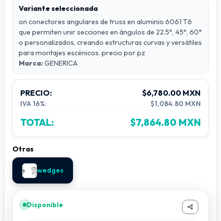
fabrican en
aluminio 6061 T6
, el mismo
Variante seleccionada
material que los trusses, lo que asegura
on conectores angulares de truss en aluminio 6061 T6
compatibilidad, resistencia y durabilidad. Los
que permiten unir secciones en ángulos de 22.5°, 45°, 60°
o personalizados, creando estructuras curvas y versátiles
ángulos más comunes disponibles son
22.5°,
para montajes escénicos. precio por pz
45° y 60°
, aunque también pueden producirse
Marca:
GENERICA
en medidas personalizadas según las
necesidades del proyecto. En la práctica, las
PRECIO:
$6,780.00 MXN
cuñas son esenciales para lograr
flexibilidad
IVA 16%:
$1,084.80 MXN
de diseño
en escenarios, ferias y eventos, ya
TOTAL:
$7,864.80 MXN
que permiten que las estructuras no se limiten
a líneas rectas, sino que adopten formas
Otras
dinámicas y atractivas. Su uso garantiza tanto
la estética como la seguridad, manteniendo la
wedges
capacidad de carga y estabilidad del sistema
modular.
Disponible