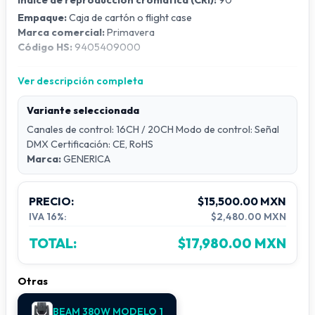
Índice de reproducción cromática (CRI):
90
Empaque:
Caja de cartón o flight case
Marca comercial:
Primavera
Código HS:
9405409000
Ver descripción completa
Información adicional
Efecto estroboscópico:
Luz estroboscópica electrónica
Variante seleccionada
Grado de protección:
IP20
Canales de control: 16CH / 20CH Modo de control: Señal
Voltaje:
AC 100–240V, 50/60Hz
DMX Certificación: CE, RoHS
Servicios:
Iluminación, diseño de circuitos e instalación de
Marca:
GENERICA
proyectos
Índice de reproducción cromática (RA):
80
Prisma:
Prisma de 8 caras + prisma lineal de 8 caras
PRECIO:
$15,500.00 MXN
Especificaciones:
CE, RoHS
IVA 16%:
$2,480.00 MXN
Origen:
Guangzhou
TOTAL:
$17,980.00 MXN
Capacidad de producción:
1000 unidades/mes
Descripción técnica
Otras
Tipo:
Cabeza móvil Beam / Spot / Wash 3 en 1 de 350W
BEAM 380W MODELO 1