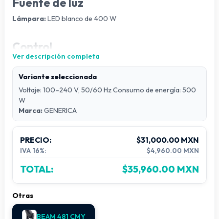
Fuente de luz
Lámpara:
LED blanco de 400 W
Control
Ver descripción completa
Canales DMX:
24 canales
Modo de operación:
maestro-esclavo / DMX / automático /
Variante seleccionada
RDM
Voltaje: 100–240 V, 50/60 Hz Consumo de energía: 500
W
Efectos
Marca:
GENERICA
Estroboscopio electrónico:
hasta 25 Hz
Atenuación (dimming):
lineal de 0–100%
PRECIO:
$31,000.00 MXN
IVA 16%:
$4,960.00 MXN
Óptica y efectos
TOTAL:
$35,960.00 MXN
Gobo fijo:
11 gobos + abierto
Gobo rotativo:
8 gobos + abierto
Otras
Colores:
9 colores + abierto + CTO + CTB
Prisma 1:
8 caras
BEAM 481 CMY