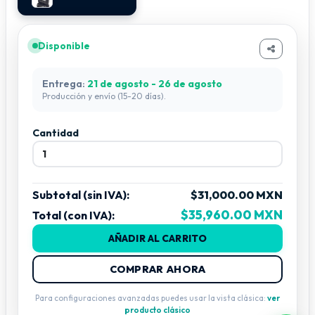
Prisma 2:
3 caras
Disponible
Movimiento
Pan:
540°
Entrega:
21 de agosto - 26 de agosto
Tilt (inclinación):
270°
Producción y envío (15-20 días).
Funciones adicionales
Cantidad
Frost (escarcha):
Sí
Enfoque:
Sí
Zoom:
Sí
Subtotal (sin IVA):
$31,000.00 MXN
CMY:
Sí
$35,960.00 MXN
Total (con IVA):
Pantalla
AÑADIR AL CARRITO
Display:
Pantalla LCD LED táctil
COMPRAR AHORA
Para configuraciones avanzadas puedes usar la vista clásica:
ver
producto clásico