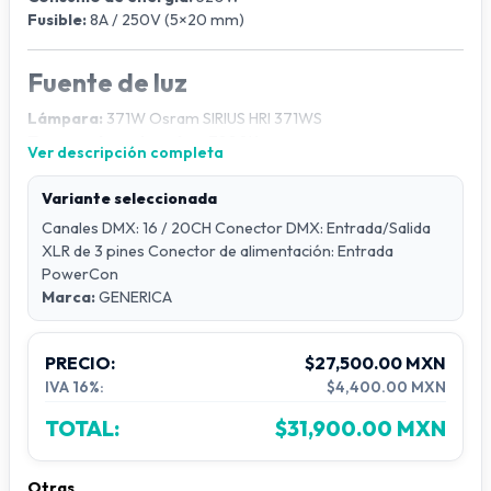
Fusible:
8A / 250V (5×20 mm)
Fuente de luz
Lámpara:
371W Osram SIRIUS HRI 371WS
Temperatura de color:
7800K
Ver descripción completa
Vida útil promedio:
2,000 horas
Variante seleccionada
Control
Canales DMX: 16 / 20CH Conector DMX: Entrada/Salida
XLR de 3 pines Conector de alimentación: Entrada
Canales DMX:
16 / 20CH
PowerCon
Conector DMX:
Entrada/Salida XLR de 3 pines
Marca:
GENERICA
Conector de alimentación:
Entrada PowerCon
Modo de control:
DMX / maestro-esclavo / automático /
sonido
PRECIO:
$27,500.00 MXN
Pan:
IVA 16%:
540° (16 bits)
$4,400.00 MXN
Tilt:
270° (16 bits)
TOTAL:
$31,900.00 MXN
Movimientos de Pan/Tilt precisos y rápidos
Otras