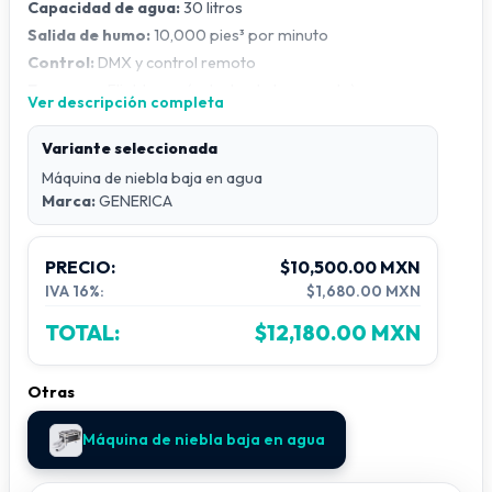
Capacidad de agua:
30 litros
Salida de humo:
10,000 pies³ por minuto
Control:
DMX y control remoto
Empaque:
Flight case (estuche de transporte)
Ver descripción completa
Características
Variante seleccionada
Fácil operación mediante control remoto y DMX
Máquina de niebla baja en agua
Marca:
GENERICA
No requiere hielo seco
Incluye flight case para fácil transporte
Genera efecto de humo bajo tipo “nube” (heavy fog)
PRECIO:
$10,500.00 MXN
Ideal para bodas, fiestas y eventos
IVA 16%:
$1,680.00 MXN
TOTAL:
$12,180.00 MXN
Otras
Máquina de niebla baja en agua