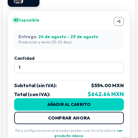
Disponible
Entrega:
24 de agosto - 29 de agosto
Producción y envío (15-20 días).
Cantidad
Subtotal (sin IVA):
$554.00 MXN
$642.64 MXN
Total (con IVA):
AÑADIR AL CARRITO
COMPRAR AHORA
Para configuraciones avanzadas puedes usar la vista clásica:
ver
producto clásico