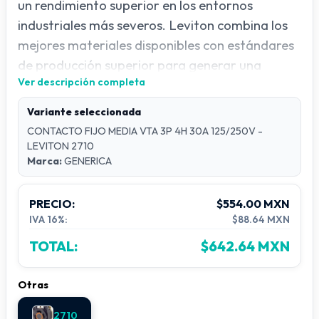
un rendimiento superior en los entornos
industriales más severos. Leviton combina los
mejores materiales disponibles con estándares
de producción superior para generar una
Ver descripción completa
amplia selección de productos con seguro que
cuentan con flexibilidad y seguridad
Variante seleccionada
inigualables.
CONTACTO FIJO MEDIA VTA 3P 4H 30A 125/250V -
Material:
Plástico
LEVITON 2710
Marca:
GENERICA
Cantidad de tomas:
1
Cantidad de polos:
3
PRECIO:
$554.00 MXN
Corriente nominal:
30 A
IVA 16%:
$88.64 MXN
TOTAL:
$642.64 MXN
Otras
2710