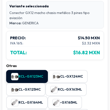
Variante seleccionada
Conector GX12 macho chasis metálico 3 pines tipo
aviación
Marca:
GENERICA
PRECIO:
$14.50 MXN
IVA 16%:
$2.32 MXN
TOTAL:
$16.82 MXN
Otras
RCL-GX123MC
CL-GX124MC
CL-GX125MC
RCL-GX163ML
RCL-GX164ML
-GX165ML