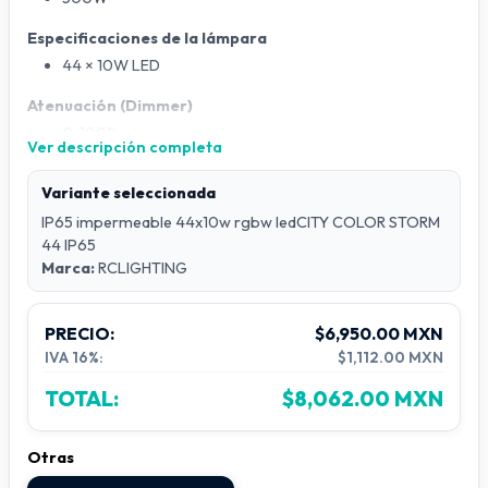
Especificaciones de la lámpara
44 × 10W LED
Atenuación (Dimmer)
0-100%
Ver descripción completa
Estroboscópico
Variante seleccionada
1-20 veces/segundo
IP65 impermeable 44x10w rgbw ledCITY COLOR STORM
Ángulo del haz
44 IP65
Marca:
15° / 25° / 35° / 45° (opcional)
RCLIGHTING
Pantalla
PRECIO:
$6,950.00 MXN
Digital
IVA 16%:
$1,112.00 MXN
Modo de control
TOTAL:
$8,062.00 MXN
Automático / DMX512 / Maestro-Esclavo
Canales DMX
Otras
4 / 10 canales