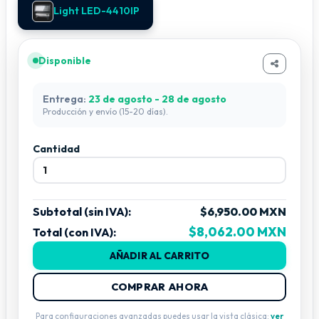
Light LED-4410IP
Dimensiones del producto
450 × 256 × 400 mm
Protección IP
Disponible
IP65
Entrega:
23 de agosto - 28 de agosto
Peso neto
Producción y envío (15-20 días).
10.8 kg
Aplicaciones
Cantidad
Escenarios profesionales / producción de video /
talleres / teatros.
Subtotal (sin IVA):
$6,950.00 MXN
$8,062.00 MXN
Total (con IVA):
AÑADIR AL CARRITO
COMPRAR AHORA
Para configuraciones avanzadas puedes usar la vista clásica:
ver