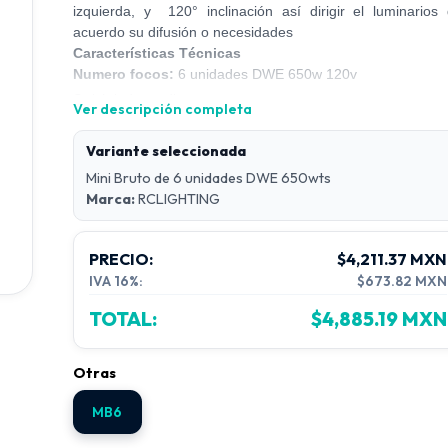
izquierda, y 120° inclinación así dirigir el luminarios
acuerdo su difusión o necesidades
Características Técnicas
Numero focos:
6 unidades DWE 650w 120v
Swich independient
Ver descripción completa
Alimentación:
120/240 vac, 50/6hz
Variante seleccionada
Mini Bruto de 6 unidades DWE 650wts
Marca:
RCLIGHTING
PRECIO:
$4,211.37 MXN
IVA 16%:
$673.82 MXN
TOTAL:
$4,885.19 MXN
Otras
MB6