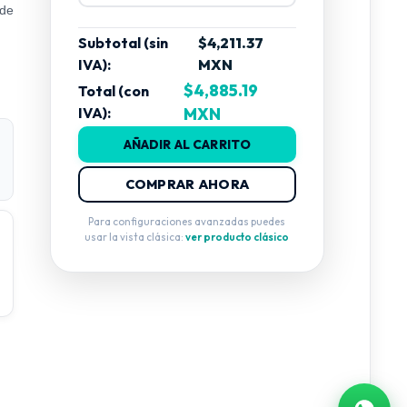
 de
Subtotal (sin
$4,211.37
IVA):
MXN
$4,885.19
Total (con
e
IVA):
MXN
AÑADIR AL CARRITO
COMPRAR AHORA
Para configuraciones avanzadas puedes
usar la vista clásica:
ver producto clásico