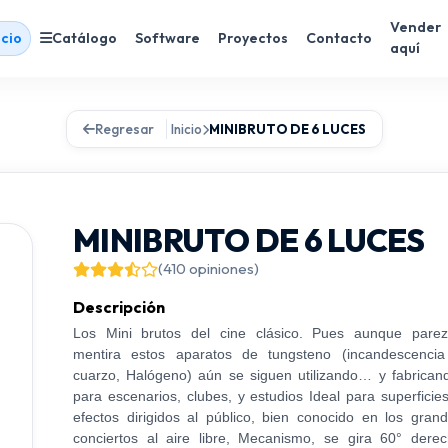
Vender
icio
Catálogo
Software
Proyectos
Contacto
aquí
Regresar
Inicio
MINIBRUTO DE 6 LUCES
MINIBRUTO DE 6 LUCES
(410 opiniones)
Descripción
Los Mini brutos del cine clásico. Pues aunque pare
mentira estos aparatos de tungsteno (incandescenci
cuarzo, Halógeno) aún se siguen utilizando… y fabrican
para escenarios, clubes, y estudios Ideal para superficie
efectos dirigidos al público, bien conocido en los gran
conciertos al aire libre, Mecanismo, se gira 60° dere