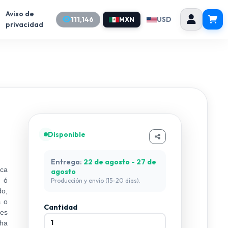
Aviso de
111,146
MXN
USD
privacidad
Disponible
Entrega:
22 de agosto - 27 de
zca
agosto
a ó
Producción y envío (15-20 días).
do,
s o
Cantidad
des
cha