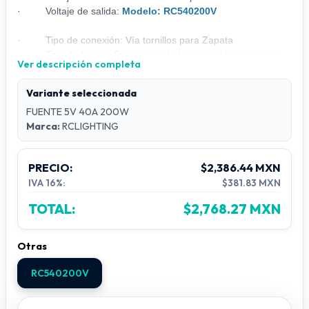
·
Voltaje de salida:
Modelo: RC540200V
·
Tipo de conexión: Vía tornillos para Zapata
·
Tipo de fuente: Fuente regulada con voltaje constante
Ver descripción completa
·
Grado de Protección IP: IP 20 exterior, interior
·
Eficiencia >85%
Variante seleccionada
CONEXIONES:
FUENTE 5V 40A 200W
Usar cable AC calibre 12 con clavija polarizada, conectar el polo de
Marca:
RCLIGHTING
línea a zapata L, polo de Neutro a zapata N y polo de tierra física a
zapata. La fuente cuenta con 2 puertos de salida Marcados como V-
y V+, utilice 1 o ambos respetando la polaridad, NO CONECTE UNA
PRECIO:
$2,386.44 MXN
CARGA MAYOR AL 80% DE LA CAPACIDAD MAXIMA DE LA
IVA 16%:
$381.83 MXN
FUENTE PARA EVITAR DAÑOS. El ajuste de Voltaje V ADJ NO
deberá ser modificado ya que esto podrá causar daños tanto a la
TOTAL:
$2,768.27 MXN
fuente como a la carga que a ella se conecte. El voltaje de entrada
es de 220VAC (Para el uso de 220VAC es necesario cambiar el
selector de voltaje).
Otras
RC540200V